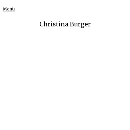
Menü
Christina Burger
PR
Text: Publikumsgespräche stärken die öffentliche
Debatte