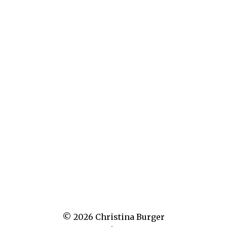
Text: Inklusion sichert IT-Fachkräfte bei der KfW
Text: Hölderlinturm Tübingen – anspruchsvolle
Literatur für alle
PR und Presse: POST SCRIPTUM
© 2026 Christina Burger