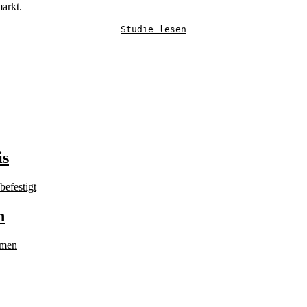
arkt.
Studie lesen
is
n