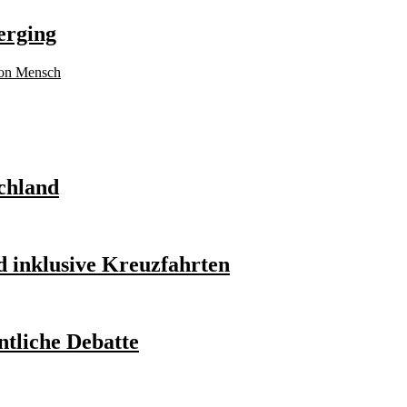
erging
schland
 inklusive Kreuzfahrten
ntliche Debatte